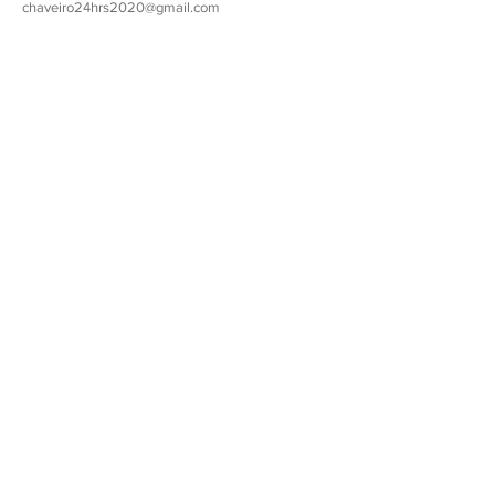
chaveiro24hrs2020@gmail.com
Serviços de chaveiro 24h em
Jardins Mangueiral e
entorno.
Chame agora!